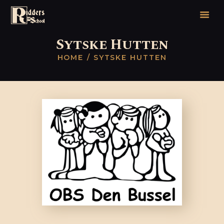
Sytske Hutten
HOME
SYTSKE HUTTEN
HOME
SCHOOLREISJE OP
SCHOOL
OVER ONS
SFEERIMPRESSIE
CONTACT