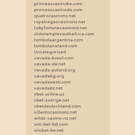
princesscasinobe.com
princesscasinode.com
quatrocasinonz.net
royalvegascasinonz.net
rubyfortunecasinonz.net
slotstemplesouthafrica.com
tombolaargentina.com
tombolaireland.com
Uncategorized
vavada-brasil.com
vavada-de.net
vavada-poland.org
vavadabg.org
vavadaeesti.com
vavadakz.net
vbet-online.us
vbet-sverige.net
vbetdeutschland.com
villentocasinonz.net
wildz-casino-nz.net
win-bet-bd.com
winbet-be.net