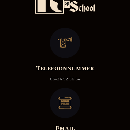
Telefoonnummer
06-24 52 56 54
Email