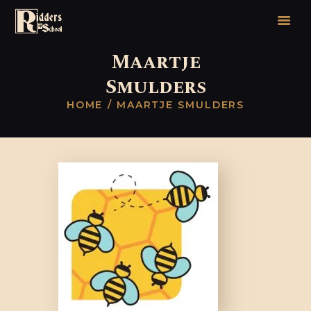
Maartje
Smulders
HOME
HOME
MAARTJE SMULDERS
SCHOOLREISJE OP
SCHOOL
OVER ONS
SFEERIMPRESSIE
CONTACT